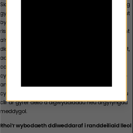
Sicrhau bod gan weithwyr ieuenctid datgysylltiedig
gynlluniau diogelwch clir ar waith, sy’n amlinellu sut
bydd gweithwyr ieuenctid yn nodi ac yn rheoli
risgiau, a sut byddant yn sicrhau diogelwch y plant
a’r bobl ifanc maent yn gweithio gyda nhw, a
diogelwch eu hunain a’u cydweithwyr. Er enghraifft,
adolygu digwyddiadau diweddar yn yr ardal,
cofnodi llwybrau disgwyliedig ac amseroedd
cyrraedd a dychwelyd, gweithio mewn parau bob
amser, gwefru ffonau symudol, sicrhau bod
cysylltiadau argyfwng ar gael, cael gweithdrefnau
clir ar gyfer delio â digwyddiadau neu argyfyngau
meddygol.
Rhoi’r wybodaeth ddiweddaraf i randdeiliaid lleol