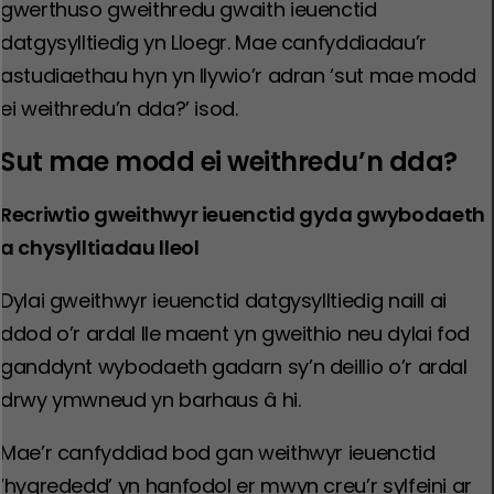
gwerthuso gweithredu gwaith ieuenctid
datgysylltiedig yn Lloegr. Mae canfyddiadau’r
astudiaethau hyn yn llywio’r adran ‘sut mae modd
ei weithredu’n dda?’ isod.
Sut mae modd ei weithredu’n dda?
Recriwtio gweithwyr ieuenctid gyda gwybodaeth
a chysylltiadau lleol
Dylai gweithwyr ieuenctid datgysylltiedig naill ai
ddod o’r ardal lle maent yn gweithio neu dylai fod
ganddynt wybodaeth gadarn sy’n deillio o’r ardal
drwy ymwneud yn barhaus â hi.
Mae’r canfyddiad bod gan weithwyr ieuenctid
‘hygrededd’ yn hanfodol er mwyn creu’r sylfeini ar