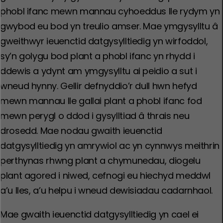
phobl ifanc mewn mannau cyhoeddus lle rydym yn
gwybod eu bod yn treulio amser. Mae ymgysylltu â
gweithwyr ieuenctid datgysylltiedig yn wirfoddol,
sy’n golygu bod plant a phobl ifanc yn rhydd i
ddewis a ydynt am ymgysylltu ai peidio a sut i
wneud hynny. Gellir defnyddio’r dull hwn hefyd
mewn mannau lle gallai plant a phobl ifanc fod
mewn perygl o ddod i gysylltiad â thrais neu
drosedd. Mae nodau gwaith ieuenctid
datgysylltiedig yn amrywiol ac yn cynnwys meithrin
perthynas rhwng plant a chymunedau, diogelu
plant agored i niwed, cefnogi eu hiechyd meddwl
a’u lles, a’u helpu i wneud dewisiadau cadarnhaol.
Mae gwaith ieuenctid datgysylltiedig yn cael ei