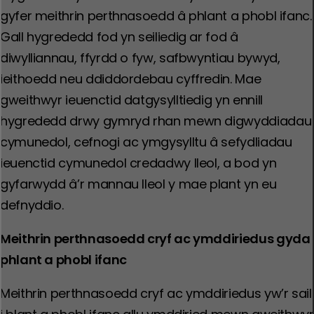
gyfer meithrin perthnasoedd â phlant a phobl ifanc.
Gall hygrededd fod yn seiliedig ar fod â
diwylliannau, ffyrdd o fyw, safbwyntiau bywyd,
ieithoedd neu ddiddordebau cyffredin. Mae
gweithwyr ieuenctid datgysylltiedig yn ennill
hygrededd drwy gymryd rhan mewn digwyddiadau
cymunedol, cefnogi ac ymgysylltu â sefydliadau
ieuenctid cymunedol credadwy lleol, a bod yn
gyfarwydd â’r mannau lleol y mae plant yn eu
defnyddio.
Meithrin perthnasoedd cryf ac ymddiriedus gyda
phlant a phobl ifanc
Meithrin perthnasoedd cryf ac ymddiriedus yw’r sail