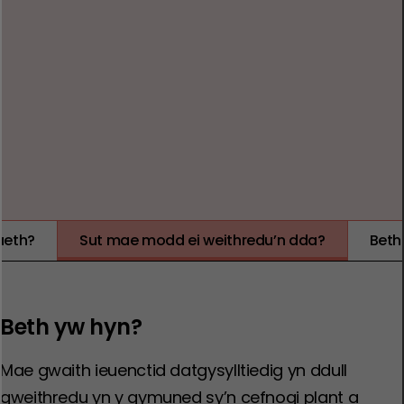
ganolfannau siopa.
COST
ANSAWDD
EFFAITH
TYSTIOLAETH
aeth?
Sut mae modd ei weithredu’n dda?
Beth
Beth yw hyn?
Mae gwaith ieuenctid datgysylltiedig yn ddull
gweithredu yn y gymuned sy’n cefnogi plant a