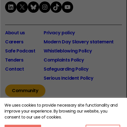
LinkedIn
X
Bluesky
Instagram
TikTok
YouTube
About us
Privacy policy
Careers
Modern Day Slavery statement
Safe Podcast
Whistleblowing Policy
Tenders
Complaints Policy
Contact
Safeguarding Policy
Serious Incident Policy
Community
We uses cookies to provide necessary site functionality and
improve your experience. By browsing our website, you
consent to our use of cookies.
© 2026 The Youth Endowment Fund Charitable Trust.
Registered Charity Number: 1185413.