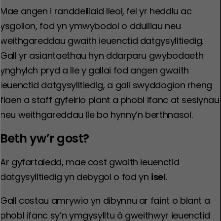
Mae angen i randdeiliaid lleol, fel yr heddlu ac
ysgolion, fod yn ymwybodol o ddulliau neu
weithgareddau gwaith ieuenctid datgysylltiedig.
Gall yr asiantaethau hyn ddarparu gwybodaeth
ynghylch pryd a lle y gallai fod angen gwaith
ieuenctid datgysylltiedig, a gall swyddogion rheng
flaen a staff gyfeirio plant a phobl ifanc at sesiynau
neu weithgareddau lle bo hynny’n berthnasol.
Beth yw’r gost?
Ar gyfartaledd, mae cost gwaith ieuenctid
datgysylltiedig yn debygol o fod yn
isel
.
Gall costau amrywio yn dibynnu ar faint o blant a
phobl ifanc sy’n ymgysylltu â gweithwyr ieuenctid