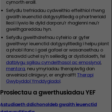
cymorth eraill.
Sefydlu trefniadau cydweithio effeithiol rhwng
gwaith ieuenctid datgysylltiedig a phartneriaid
lleol i lywio lle dylid darparu’r rhaglenni neu’r
gweithgareddau hyn.
Sefydlu gweithdrefnau cyfeirio ar gyfer
gweithwyr ieuenctid datgysylltiedig i helpu plant
a phobl ifanc i gael gafael ar wasanaethau o
ansawdd uchel sy’n seiliedig ar dystiolaeth, fel
datblygu sgiliau cymdeithasol ac emosiynol
,
mentora
, neu ymyriadau therapiwtig dan
arweiniad clinigwyr, er enghraifft
Therapi
Gwybyddol Ymddygiadol
.
Prosiectau a gwerthusiadau YEF
Astudiaeth ddichonoldeb gwaith ieuenctid
datgysylltiedig