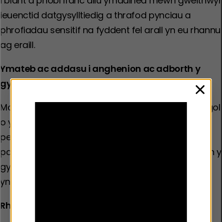
i blant a phobl ifanc allu ymddiried mewn gweithwyr
ieuenctid datgysylltiedig a thrafod pynciau a
phrofiadau sensitif na fyddent fel arall yn eu rhannu
ag eraill.
Ymateb ac addasu i anghenion ac adborth y
gymuned
clos
Mae gwaith ieuenctid datgysylltiedig yn fwy tebygol
o ymgysylltu â phlant a phobl ifanc sydd mewn
perygl o ddod i gysylltiedig â thrais neu droseddu
pan fydd yn ymateb i’w hanghenion ac anghenion y
gymuned leol, a phan fydd yn cynnwys pobl ifanc
yn y gwaith o gynllunio gweithgareddau.
Rhoi cynlluniau diogelwch ar waith