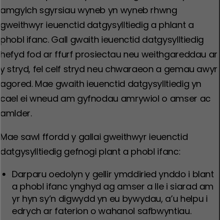
amgylch sgyrsiau wyneb yn wyneb rhwng
gweithwyr ieuenctid datgysylltiedig a phlant a
phobl ifanc. Gall gwaith ieuenctid datgysylltiedig
hefyd fod ar ffurf prosiectau neu weithgareddau ar
y stryd, fel celf stryd neu chwaraeon a gemau awyr
agored. Mae gwaith ieuenctid datgysylltiedig yn
cael ei wneud am gyfnodau amrywiol o amser ac
amlder.
Mae sawl ffordd y gallai gweithwyr ieuenctid
datgysylltiedig gefnogi plant a phobl ifanc:
Darparu oedolyn y gellir ymddiried ynddo i blant
a phobl ifanc ynghyd ag amser a lle i siarad am
yr hyn sy’n digwydd yn eu bywydau, a’u helpu i
edrych ar faterion o wahanol safbwyntiau.