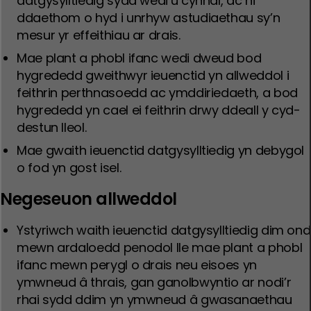
datgysylltiedig sydd wedi’u cynnal, ac ni
ddaethom o hyd i unrhyw astudiaethau sy’n
mesur yr effeithiau ar drais.
Mae plant a phobl ifanc wedi dweud bod
hygrededd gweithwyr ieuenctid yn allweddol i
feithrin perthnasoedd ac ymddiriedaeth, a bod
hygrededd yn cael ei feithrin drwy ddeall y cyd-
destun lleol.
Mae gwaith ieuenctid datgysylltiedig yn debygol
o fod yn gost isel.
Negeseuon allweddol
Ystyriwch waith ieuenctid datgysylltiedig dim ond
mewn ardaloedd penodol lle mae plant a phobl
ifanc mewn perygl o drais neu eisoes yn
ymwneud â thrais, gan ganolbwyntio ar nodi’r
rhai sydd ddim yn ymwneud â gwasanaethau