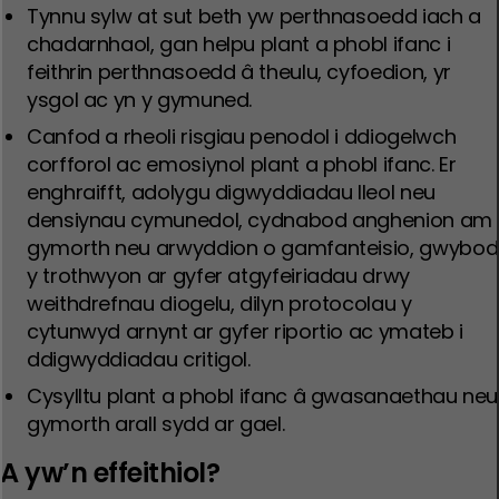
Tynnu sylw at sut beth yw perthnasoedd iach a
chadarnhaol, gan helpu plant a phobl ifanc i
feithrin perthnasoedd â theulu, cyfoedion, yr
ysgol ac yn y gymuned.
Canfod a rheoli risgiau penodol i ddiogelwch
corfforol ac emosiynol plant a phobl ifanc. Er
enghraifft, adolygu digwyddiadau lleol neu
densiynau cymunedol, cydnabod anghenion am
gymorth neu arwyddion o gamfanteisio, gwybod
y trothwyon ar gyfer atgyfeiriadau drwy
weithdrefnau diogelu, dilyn protocolau y
cytunwyd arnynt ar gyfer riportio ac ymateb i
ddigwyddiadau critigol.
Cysylltu plant a phobl ifanc â gwasanaethau neu
gymorth arall sydd ar gael.
A yw’n effeithiol?