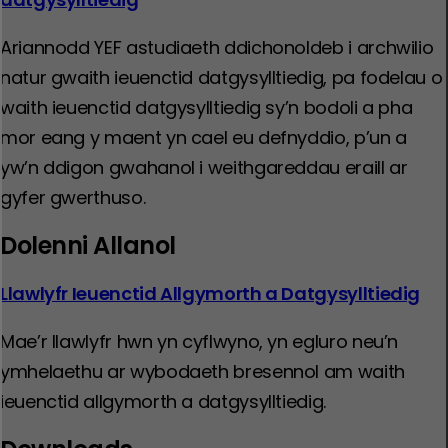
Ariannodd YEF astudiaeth ddichonoldeb i archwilio
natur gwaith ieuenctid datgysylltiedig, pa fodelau o
waith ieuenctid datgysylltiedig sy’n bodoli a pha
mor eang y maent yn cael eu defnyddio, p’un a
yw’n ddigon gwahanol i weithgareddau eraill ar
gyfer gwerthuso.
Dolenni Allanol
Llawlyfr Ieuenctid Allgymorth a Datgysylltiedig
Mae’r llawlyfr hwn yn cyflwyno, yn egluro neu’n
ymhelaethu ar wybodaeth bresennol am waith
ieuenctid allgymorth a datgysylltiedig.