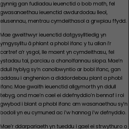
gynnig gan fudiadau ieuenctid o bob math, fel
gwasanaethau ieuenctid awdurdodau lleol,
elusennau, mentrau cymdeithasol a grwpiau ffydd.
Mae gweithwyr ieuenctid datgysylltiedig yn
ymgysylltu â phlant a phobl ifanc y tu allan i’r
cartref a’r ysgol, lle maent yn cymdeithasu, fel
ystadau tai, parciau a chanolfannau siopa. Mae’n
ddull hyblyg sy’n canolbwyntio ar bobl ifanc, gan
addasu i anghenion a diddordebau plant a phobl
ifanc. Mae gwaith ieuenctid allgymorth yn ddull
tebyg, ond mae’n cael ei ddefnyddio’n bennaf i roi
gwybod i blant a phobl ifanc am wasanaethau sy’n
bodoli yn eu cymuned ac i’w hannog i’w defnyddio.
Mae’r ddarpariaeth yn tueddu i gael ei strwythuro o