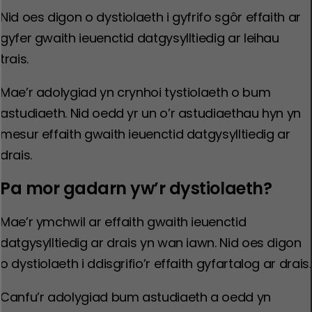
Nid oes digon o dystiolaeth i gyfrifo sgôr effaith ar
gyfer gwaith ieuenctid datgysylltiedig ar leihau
trais.
Mae’r adolygiad yn crynhoi tystiolaeth o bum
astudiaeth. Nid oedd yr un o’r astudiaethau hyn yn
mesur effaith gwaith ieuenctid datgysylltiedig ar
drais.
Pa mor gadarn yw’r dystiolaeth?
Mae’r ymchwil ar effaith gwaith ieuenctid
datgysylltiedig ar drais yn wan iawn. Nid oes digon
o dystiolaeth i ddisgrifio’r effaith gyfartalog ar drais.
Canfu’r adolygiad bum astudiaeth a oedd yn