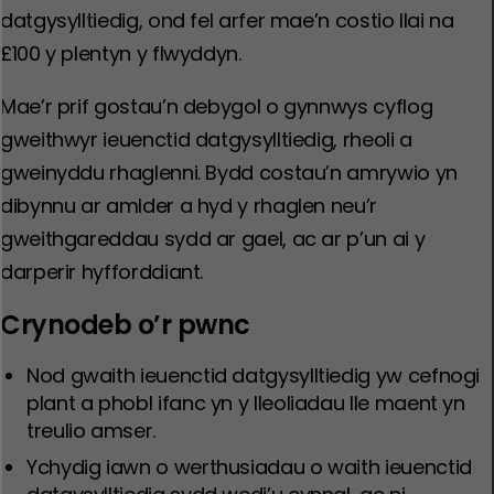
datgysylltiedig, ond fel arfer mae’n costio llai na
£100 y plentyn y flwyddyn.
Mae’r prif gostau’n debygol o gynnwys cyflog
gweithwyr ieuenctid datgysylltiedig, rheoli a
gweinyddu rhaglenni. Bydd costau’n amrywio yn
dibynnu ar amlder a hyd y rhaglen neu’r
gweithgareddau sydd ar gael, ac ar p’un ai y
darperir hyfforddiant.
Crynodeb o’r pwnc
Nod gwaith ieuenctid datgysylltiedig yw cefnogi
plant a phobl ifanc yn y lleoliadau lle maent yn
treulio amser.
Ychydig iawn o werthusiadau o waith ieuenctid