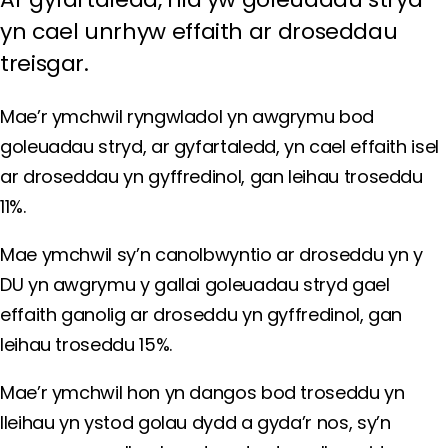
yn cael unrhyw effaith ar droseddau
treisgar.
Mae’r ymchwil ryngwladol yn awgrymu bod
goleuadau stryd, ar gyfartaledd, yn cael effaith isel
ar droseddau yn gyffredinol, gan leihau troseddu
11%.
Mae ymchwil sy’n canolbwyntio ar droseddu yn y
DU yn awgrymu y gallai goleuadau stryd gael
effaith ganolig ar droseddu yn gyffredinol, gan
leihau troseddu 15%.
Mae’r ymchwil hon yn dangos bod troseddu yn
lleihau yn ystod golau dydd a gyda’r nos, sy’n