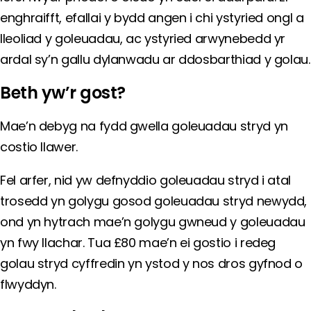
enghraifft, efallai y bydd angen i chi ystyried ongl a
lleoliad y goleuadau, ac ystyried arwynebedd yr
ardal sy’n gallu dylanwadu ar ddosbarthiad y golau.
Beth yw’r gost?
Mae’n debyg na fydd gwella goleuadau stryd yn
costio llawer.
Fel arfer, nid yw defnyddio goleuadau stryd i atal
trosedd yn golygu gosod goleuadau stryd newydd,
ond yn hytrach mae’n golygu gwneud y goleuadau
yn fwy llachar. Tua £80 mae’n ei gostio i redeg
golau stryd cyffredin yn ystod y nos dros gyfnod o
flwyddyn.