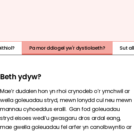
NO
EFFECT
1
2
3
4
5
ithiol?
Pa mor ddiogel yw'r dystiolaeth?
Sut al
Beth ydyw?
Mae’r dudalen hon yn rhoi crynodeb o’r ymchwil ar
wella goleuadau stryd, mewn lonydd cul neu mewn
mannau cyhoeddus eraill. Gan fod goleuadau
stryd eisoes wedi’u gwasgaru dros ardal eang,
mae gwella goleuadau fel arfer yn canolbwyntio ar