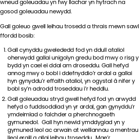
wneud goleuadau yn fwy llachar yn hytrach na
gosod goleuadau newydd.
Gall goleuo gwell leihau trosedd a thrais mewn sawl
ffordd bosib:
Gall cynyddu gwelededd fod yn ddull ataliol
oherwydd gallai unigolyn gredu bod mwy o risg y
bydd yn cael ei ddal am droseddu. Gall hefyd
annog mwy o bobl i ddefnyddio’r ardal a gallai
hyn gynyddu’r effaith ataliol, yn ogystal â nifer y
bobl sy’n adrodd troseddau i’r heddlu.
Gall goleuadau stryd gwell hefyd fod yn arwydd
hefyd o fuddsoddiad yn yr ardal, gan gynyddu’r
ymdeimlad o falchder a pherchnogaeth
gymunedol. Gall hyn newid ymddygiad yn y
gymuned leol ac arwain at welliannau a mentrau
lleol eraill a allai leihau troseddu. Mae’r