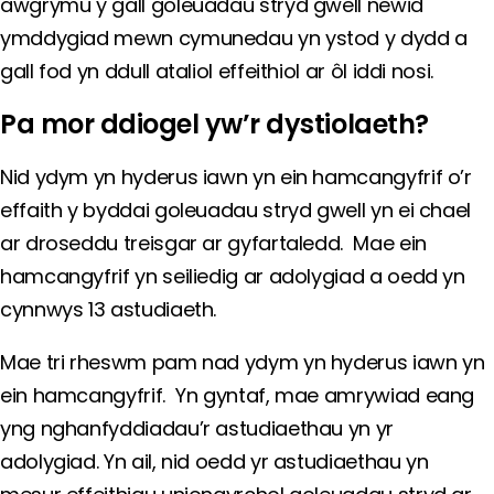
awgrymu y gall goleuadau stryd gwell newid
ymddygiad mewn cymunedau yn ystod y dydd a
gall fod yn ddull ataliol effeithiol ar ôl iddi nosi.
Pa mor ddiogel yw’r dystiolaeth?
Nid ydym yn hyderus iawn yn ein hamcangyfrif o’r
effaith y byddai goleuadau stryd gwell yn ei chael
ar droseddu treisgar ar gyfartaledd. Mae ein
hamcangyfrif yn seiliedig ar adolygiad a oedd yn
cynnwys 13 astudiaeth.
Mae tri rheswm pam nad ydym yn hyderus iawn yn
ein hamcangyfrif. Yn gyntaf, mae amrywiad eang
yng nghanfyddiadau’r astudiaethau yn yr
adolygiad. Yn ail, nid oedd yr astudiaethau yn