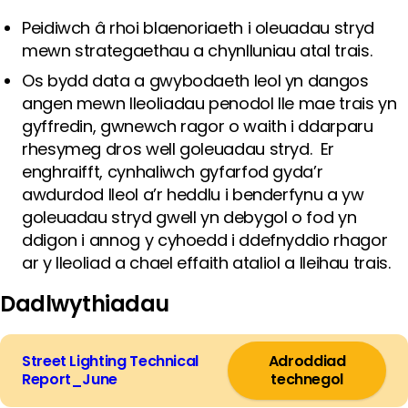
Peidiwch â rhoi blaenoriaeth i oleuadau stryd
mewn strategaethau a chynlluniau atal trais.
Os bydd data a gwybodaeth leol yn dangos
angen mewn lleoliadau penodol lle mae trais yn
gyffredin, gwnewch ragor o waith i ddarparu
rhesymeg dros well goleuadau stryd. Er
enghraifft, cynhaliwch gyfarfod gyda’r
awdurdod lleol a’r heddlu i benderfynu a yw
goleuadau stryd gwell yn debygol o fod yn
ddigon i annog y cyhoedd i ddefnyddio rhagor
ar y lleoliad a chael effaith ataliol a lleihau trais.
Dadlwythiadau
Street Lighting Technical
Adroddiad
Report_June
technegol