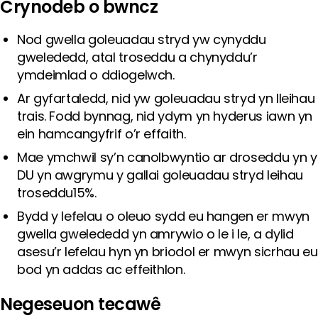
Crynodeb o bwncz
Nod gwella goleuadau stryd yw cynyddu
gwelededd, atal troseddu a chynyddu’r
ymdeimlad o ddiogelwch.
Ar gyfartaledd, nid yw goleuadau stryd yn lleihau
trais. Fodd bynnag, nid ydym yn hyderus iawn yn
ein hamcangyfrif o’r effaith.
Mae ymchwil sy’n canolbwyntio ar droseddu yn y
DU yn awgrymu y gallai goleuadau stryd leihau
troseddu15%.
Bydd y lefelau o oleuo sydd eu hangen er mwyn
gwella gwelededd yn amrywio o le i le, a dylid
asesu’r lefelau hyn yn briodol er mwyn sicrhau eu
bod yn addas ac effeithlon.
Negeseuon tecawê