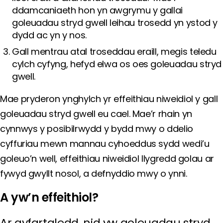
ddamcaniaeth hon yn awgrymu y gallai
goleuadau stryd gwell leihau trosedd yn ystod y
dydd ac yn y nos.
Gall mentrau atal troseddau eraill, megis teledu
cylch cyfyng, hefyd elwa os oes goleuadau stryd
gwell.
Mae pryderon ynghylch yr effeithiau niweidiol y gall
goleuadau stryd gwell eu cael. Mae’r rhain yn
cynnwys y posibilrwydd y bydd mwy o ddelio
cyffuriau mewn mannau cyhoeddus sydd wedi’u
goleuo’n well, effeithiau niweidiol llygredd golau ar
fywyd gwyllt nosol, a defnyddio mwy o ynni.
A yw’n effeithiol?
Ar gyfartaledd, nid yw goleuadau stryd