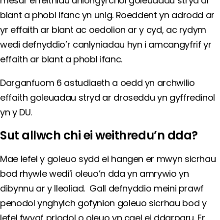
mesur effeithiau uniongyrchol goleuadau stryd ar
blant a phobl ifanc yn unig. Roeddent yn adrodd ar
yr effaith ar blant ac oedolion ar y cyd, ac rydym
wedi defnyddio’r canlyniadau hyn i amcangyfrif yr
effaith ar blant a phobl ifanc.
Darganfuom 6 astudiaeth a oedd yn archwilio
effaith goleuadau stryd ar droseddu yn gyffredinol
yn y DU.
Sut allwch chi ei weithredu’n dda?
Mae lefel y goleuo sydd ei hangen er mwyn sicrhau
bod rhywle wedi’i oleuo’n dda yn amrywio yn
dibynnu ar y lleoliad. Gall defnyddio meini prawf
penodol ynghylch gofynion goleuo sicrhau bod y
lefel fwyaf priodol o oleuo yn cael ei ddarparu. Er