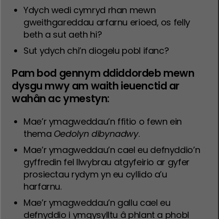
Ydych wedi cymryd rhan mewn
gweithgareddau arfarnu erioed, os felly
beth a sut aeth hi?
Sut ydych chi’n diogelu pobl ifanc?
Pam bod gennym ddiddordeb mewn
dysgu mwy am waith ieuenctid ar
wahân ac ymestyn:
Mae’r ymagweddau’n ffitio o fewn ein
thema
Oedolyn dibynadwy
.
Mae’r ymagweddau’n cael eu defnyddio’n
gyffredin fel llwybrau atgyfeirio ar gyfer
prosiectau rydym yn eu cyllido a’u
harfarnu.
Mae’r ymagweddau’n gallu cael eu
defnyddio i ymgysylltu â phlant a phobl