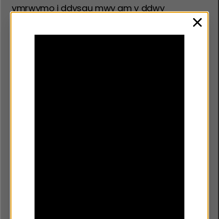
ymrwymo i ddysgu mwy am y ddwy
ymagwedd hon. Dyma sut rydym yn bwriadu
clos
ei wneud…
Byddwn yn ymgysylltu ag ymarferwyr
allweddol, dylanwadwyr, arweinyddion
polisi ac ymchwilwyr sydd â phrofiad o
waith ieuenctid ar wahân ac ymestyn (o
Fedi i Ragfyr 2022).
Byddwn yn cynhyrchu adroddiad yn
crynhoi’r hyn y gwnaethoch ei ddweud
wrthym.
Yn seiliedig ar y canfyddiadau hynny,
byddwn yn cyhoeddi a fyddwn yn gallu
cyllido ac arfarnu rhaglenni gwaith
ieuenctid ymestyn ac ar wahân.