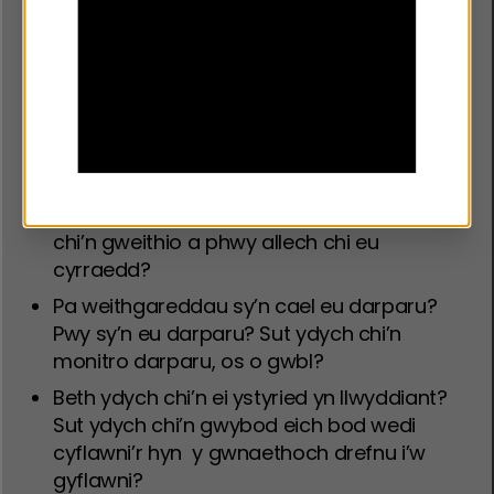
Beth rydym am ei ddysgu
Trwy’n ymgynghoriad â rhanddeiliaid, byddwn
yn archwilio’r cwestiynau canlynol:
Beth ydych chi’n anelu at gyflawni â’ch
gwaith ieuenctid ar wahân/ymestyn?
Sut ydych chi’n penderfynu lle byddwch
chi’n gweithio a phwy allech chi eu
cyrraedd?
Pa weithgareddau sy’n cael eu darparu?
Pwy sy’n eu darparu? Sut ydych chi’n
monitro darparu, os o gwbl?
Beth ydych chi’n ei ystyried yn llwyddiant?
Sut ydych chi’n gwybod eich bod wedi
cyflawni’r hyn y gwnaethoch drefnu i’w
gyflawni?