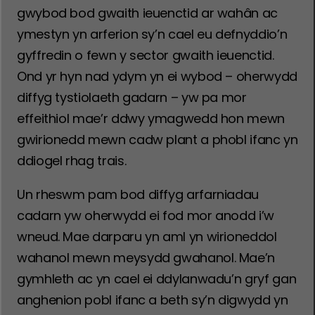
gwybod bod gwaith ieuenctid ar wahân ac
ymestyn yn arferion sy’n cael eu defnyddio’n
gyffredin o fewn y sector gwaith ieuenctid.
Ond yr hyn nad ydym yn ei wybod – oherwydd
diffyg tystiolaeth gadarn – yw pa mor
effeithiol mae’r ddwy ymagwedd hon mewn
gwirionedd mewn cadw plant a phobl ifanc yn
ddiogel rhag trais.
Un rheswm pam bod diffyg arfarniadau
cadarn yw oherwydd ei fod mor anodd i’w
wneud. Mae darparu yn aml yn wirioneddol
wahanol mewn meysydd gwahanol. Mae’n
gymhleth ac yn cael ei ddylanwadu’n gryf gan
anghenion pobl ifanc a beth sy’n digwydd yn