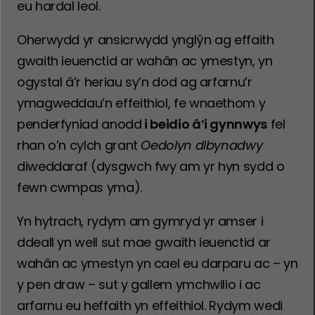
eu hardal leol.
Oherwydd yr ansicrwydd ynglŷn ag effaith
gwaith ieuenctid ar wahân ac ymestyn, yn
ogystal â’r heriau sy’n dod ag arfarnu’r
ymagweddau’n effeithiol, fe wnaethom y
penderfyniad anodd
i beidio â’i gynnwys
fel
rhan o’n cylch grant
Oedolyn dibynadwy
diweddaraf (dysgwch fwy am yr hyn sydd o
fewn cwmpas yma).
Yn hytrach, rydym am gymryd yr amser i
ddeall yn well sut mae gwaith ieuenctid ar
wahân ac ymestyn yn cael eu darparu ac – yn
y pen draw – sut y gallem ymchwilio i ac
arfarnu eu heffaith yn effeithiol. Rydym wedi