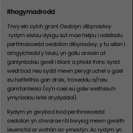
Rhagymadrodd
Trwy ein cylch grant
Oedolyn dibynadwy
rydym eisiau dysgu sut mae helpu i adeiladu
perthnasoedd oedolion dibynadwy, y tu allan i
amgylchedd y teulu, yn gallu arwain at
ganlyniadau gwell i blant a phobl ifanc sydd
wedi bod neu sydd mewn perygl uchel o gael
eu heffeithio gan drais, troseddu a/neu
gamfanteisio (sy’n cael eu galw weithiau’n
ymyriadau lefel drydyddol).
Rydym yn gwybod bod perthnasoedd
oedolion yn chwarae rôl bwysig mewn gwaith
ieuenctid ar wahân ac ymestyn. Ac rydym yn