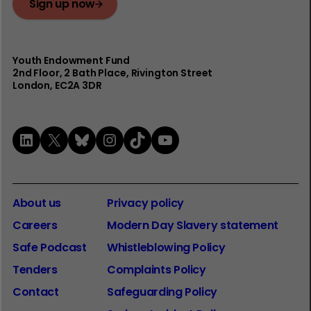
Sign up now
Youth Endowment Fund
2nd Floor​, 2 Bath Place, Rivington Street
London, EC2A 3DR
LinkedIn
X
Bluesky
Instagram
TikTok
YouTube
About us
Privacy policy
Careers
Modern Day Slavery statement
Safe Podcast
Whistleblowing Policy
Tenders
Complaints Policy
Contact
Safeguarding Policy