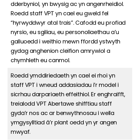
dderbyniol, yn bwysig ac yn angenrheidiol.
Roedd staff VPT yn cael eu gweld fel
“hyrwyddwyr atal trais”. Cafodd eu profiad
nyrsio, eu sgiliau, eu personoliaethau a’u
galluoedd i weithio mewn ffordd ystwyth
gydag anghenion cleifion amrywiol a
chymhleth eu canmol.
Roedd ymddiriedaeth yn cael ei rhoi yn
staff VPT i wneud addasiadau i’r model i
sicrhau darpariaeth effeithiol. Er enghraifft,
treialodd VPT Abertawe shifftiau staff
gyda’r nos ac ar benwythnosau i wella
ymgysylltiad â’r plant oedd yn yr angen
mwyaf.