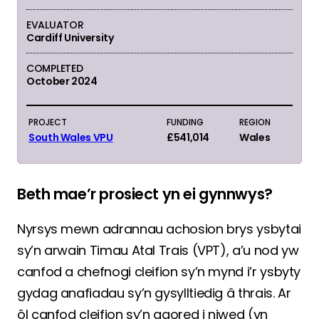
EVALUATOR
Cardiff University
COMPLETED
October 2024
PROJECT
FUNDING
REGION
South Wales VPU
£541,014
Wales
Beth mae’r prosiect yn ei gynnwys?
Nyrsys mewn adrannau achosion brys ysbytai
sy’n arwain Timau Atal Trais (VPT), a’u nod yw
canfod a chefnogi cleifion sy’n mynd i’r ysbyty
gydag anafiadau sy’n gysylltiedig â thrais. Ar
ôl canfod cleifion sy’n agored i niwed (yn