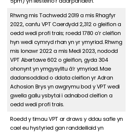
5pm) yn llesteirio’r ddarpariaeth.
Rhwng mis Tachwedd 2019 a mis Rhagfyr
2022, canfu VPT Caerdydd 2,312 o gleifion a
oedd wedi profi trais; roedd 1780 o’r cleifion
hyn wedi cymryd rhan yn yr ymyriad. Rhwng
mis Ionawr 2022 a mis Medi 2023, nododd
VPT Abertawe 602 o gleifion, gyda 304
ohonynt yn ymgysylltu â’r ymyriad. Mae
dadansoddiad o ddata cleifion yr Adran
Achosion Brys yn awgrymu bod y VPT wedi
gwella gallu ysbytai i adnabod cleifion a
oedd wedi profi trais.
Roedd y timau VPT ar draws y ddau safle yn
cael eu hystyried gan randdeiliaid yn