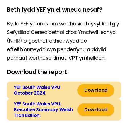
Beth fydd YEF yn ei wneud nesaf?
Bydd YEF yn aros am werthusiad cysylltiedig y
Sefydliad Cenedlaethol dros Ymchwil Iechyd
(NIHR) o gost-effeithiolrwydd ac
effeithlonrwydd cyn penderfynu a ddylid
parhau i werthuso timau VPT ymhellach.
Download the report
YEF South Wales VPU
Download
October 2024
YEF South Wales VPU.
Executive Summary Welsh
Download
Translation.