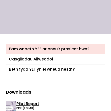
gydag anafiadau sy’n gysylltiedig â thrais.
Pam wnaeth YEF ariannu’r prosiect hwn?
Casgliadau Allweddol
Beth fydd YEF yn ei wneud nesaf?
Downloads
Pilot Report
Download:
PDF (1.0 MB)