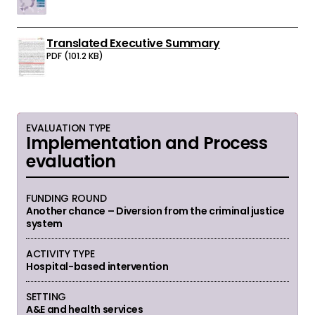
Translated Executive Summary
Download:
PDF (101.2 KB)
EVALUATION TYPE
Implementation and Process
evaluation
FUNDING ROUND
Another chance – Diversion from the criminal justice
system
ACTIVITY TYPE
Hospital-based intervention
SETTING
A&E and health services