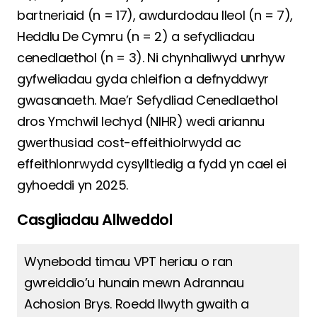
bartneriaid (n = 17), awdurdodau lleol (n = 7),
Heddlu De Cymru (n = 2) a sefydliadau
cenedlaethol (n = 3). Ni chynhaliwyd unrhyw
gyfweliadau gyda chleifion a defnyddwyr
gwasanaeth. Mae’r Sefydliad Cenedlaethol
dros Ymchwil Iechyd (NIHR) wedi ariannu
gwerthusiad cost-effeithiolrwydd ac
effeithlonrwydd cysylltiedig a fydd yn cael ei
gyhoeddi yn 2025.
Casgliadau Allweddol
Wynebodd timau VPT heriau o ran
gwreiddio’u hunain mewn Adrannau
Achosion Brys. Roedd llwyth gwaith a