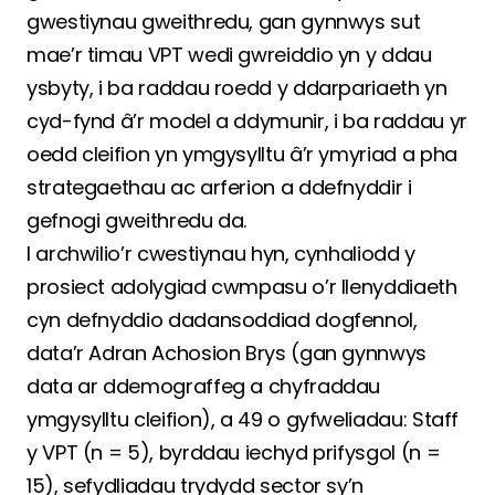
gwestiynau gweithredu, gan gynnwys sut
mae’r timau VPT wedi gwreiddio yn y ddau
ysbyty, i ba raddau roedd y ddarpariaeth yn
cyd-fynd â’r model a ddymunir, i ba raddau yr
oedd cleifion yn ymgysylltu â’r ymyriad a pha
strategaethau ac arferion a ddefnyddir i
gefnogi gweithredu da.
I archwilio’r cwestiynau hyn, cynhaliodd y
prosiect adolygiad cwmpasu o’r llenyddiaeth
cyn defnyddio dadansoddiad dogfennol,
data’r Adran Achosion Brys (gan gynnwys
data ar ddemograffeg a chyfraddau
ymgysylltu cleifion), a 49 o gyfweliadau: Staff
y VPT (n = 5), byrddau iechyd prifysgol (n =
15), sefydliadau trydydd sector sy’n