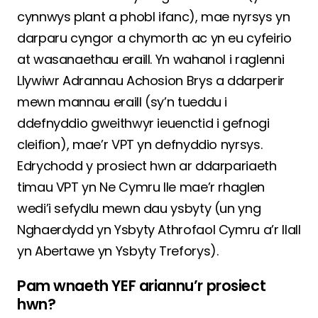
cynnwys plant a phobl ifanc), mae nyrsys yn
darparu cyngor a chymorth ac yn eu cyfeirio
at wasanaethau eraill. Yn wahanol i raglenni
Llywiwr Adrannau Achosion Brys a ddarperir
mewn mannau eraill (sy’n tueddu i
ddefnyddio gweithwyr ieuenctid i gefnogi
cleifion), mae’r VPT yn defnyddio nyrsys.
Edrychodd y prosiect hwn ar ddarpariaeth
timau VPT yn Ne Cymru lle mae’r rhaglen
wedi’i sefydlu mewn dau ysbyty (un yng
Nghaerdydd yn Ysbyty Athrofaol Cymru a’r llall
yn Abertawe yn Ysbyty Treforys).
Pam wnaeth YEF ariannu’r prosiect
hwn?