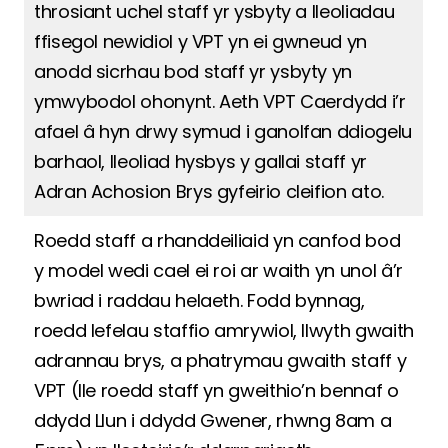
throsiant uchel staff yr ysbyty a lleoliadau
ffisegol newidiol y VPT yn ei gwneud yn
anodd sicrhau bod staff yr ysbyty yn
ymwybodol ohonynt. Aeth VPT Caerdydd i’r
afael â hyn drwy symud i ganolfan ddiogelu
barhaol, lleoliad hysbys y gallai staff yr
Adran Achosion Brys gyfeirio cleifion ato.
Roedd staff a rhanddeiliaid yn canfod bod
y model wedi cael ei roi ar waith yn unol â’r
bwriad i raddau helaeth. Fodd bynnag,
roedd lefelau staffio amrywiol, llwyth gwaith
adrannau brys, a phatrymau gwaith staff y
VPT (lle roedd staff yn gweithio’n bennaf o
ddydd Llun i ddydd Gwener, rhwng 8am a