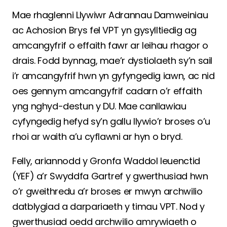
Mae rhaglenni Llywiwr Adrannau Damweiniau
ac Achosion Brys fel VPT yn gysylltiedig ag
amcangyfrif o effaith fawr ar leihau rhagor o
drais. Fodd bynnag, mae’r dystiolaeth sy’n sail
i’r amcangyfrif hwn yn gyfyngedig iawn, ac nid
oes gennym amcangyfrif cadarn o’r effaith
yng nghyd-destun y DU. Mae canllawiau
cyfyngedig hefyd sy’n gallu llywio’r broses o’u
rhoi ar waith a’u cyflawni ar hyn o bryd.
Felly, ariannodd y Gronfa Waddol Ieuenctid
(YEF) a’r Swyddfa Gartref y gwerthusiad hwn
o’r gweithredu a’r broses er mwyn archwilio
datblygiad a darpariaeth y timau VPT. Nod y
gwerthusiad oedd archwilio amrywiaeth o